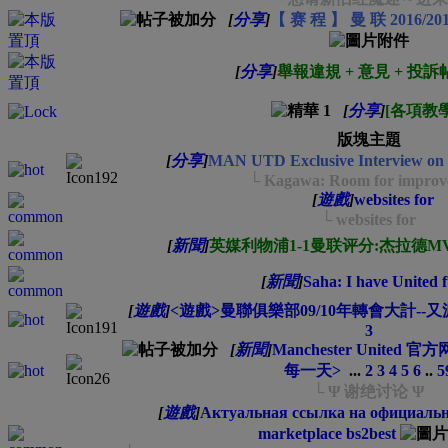
[
分享
]
【 赛 程 】 曼 联 2016/2
[
分享
]
舉報違規 + 意見 + 投訴
[
分享
]
[各項教學]
版塊主題
[
分享
]
MAN UTD Exclusive Interview on 
└ Kagawa: Room for impro
[
遊戲
]
websites for
└ websites for
[
新聞
]
英媒利物浦1-1曼联评分:杰拉德M
[
新聞
]
Saha: I have United 
[
遊戲
]
<遊戲>曼聯俱樂部09/10年轉會大計-
3
[
新聞
]
Manchester Unite
每一天>
...
2
3
4
5
6
..
5
└ Ψ 谢绝讨论 Ψ
[
遊戲
]
Актуальная ссылка на официальн
marketplace bs2best