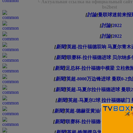
└ Актуальная ссылка на официальный сайт B
bs2best
[
討論
]
曼联球迷前来报
[
討論
]
2022
[
討論
]
2022
[
新聞
]
英超-拉什福德双响 马夏尔青木进
[
新聞
]
联赛杯-拉什福德进球 贝尔纳多传
[
新聞
]
足总杯-拉什福德中横梁 立柱救
[
新聞
]
英超-8000万边锋进球 曼联0-
[
新聞
]
英超-马夏尔拉什福德进球 曼联2
[
新聞
]
英超-马夏尔2球 拉什福德破门 
[
新聞
]
英超-德赫亚黄油手送礼 博格巴复
[
新聞
]
联赛杯-拉什福德传射 马夏尔进球 
[
新聞
]
英超-铁闸摆乌龙 青木替补救主 