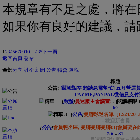
本規章有不足之處，將在
如果你有良好的建議，
1
2
3
4
5
6
7
8
9
10
... 435
下一頁
返回首頁
發帖
全部
分享
討論
新聞
公告
轉會
遊戲
標題
公告:
[嚴峻艱辛 懇請急需幫忙] 五月營運費緊
PAYME,PAYPAL微信及支
[
討論
]
曼迷版主會議室!
- [閱讀權限
60
[
公告
]
曼聯球迷名單` [12/24/201
└ 歡迎新會員
[
公告
]
會員報名區, 曼聯曼聯曼聯!!!{會員要在
5
6
..
31
└ 恳请新旧红魔迷～进