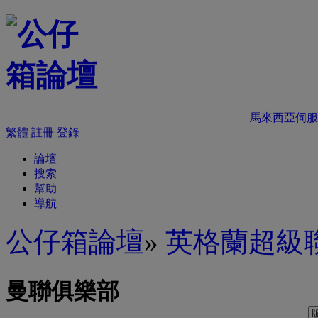
馬來西亞伺服
繁體
註冊
登錄
論壇
搜索
幫助
導航
公仔箱論壇
»
英格蘭超級
曼聯俱樂部