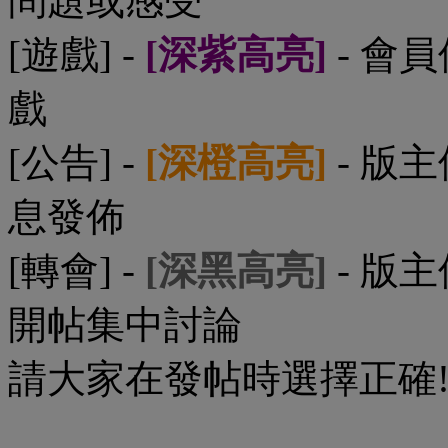
問題或感受
[遊戲] -
[深紫高亮]
- 會
戲
[公告] -
[深橙高亮]
- 版
息發佈
[轉會] -
[深黑高亮]
- 版
開帖集中討論
請大家在發帖時選擇正確