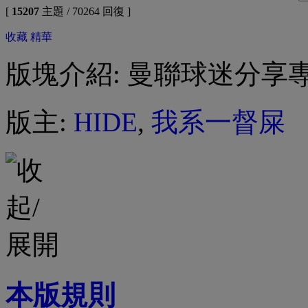
[
15207
主題 / 70264 回復 ]
收藏
精華
版塊介紹: 曼聯球迷分享
版主:
HIDE
,
我系一督屎
本版規則