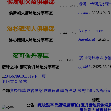
侯斯頓火箭俱樂部
造谣、传谣是邪教生
2567
/ 4902
didina
- 2025-10-13
侯斯頓火箭球迷分享專區
洛杉磯湖人俱樂部
Актуальная ссыл ..
2544
/ 5973
JuanitaTut
- 2025-5
洛杉磯湖人球迷分享專區
麥可喬丹專區
[麥可喬丹專區原創] Mic
80
/ 1706
qqhikki
- 2025-12-2
籃球之神~麥可喬丹球迷分享專區
1
2
3
4
5
6
7
8
9
10
... 319
下一頁
返回首頁
發帖
全部
賽後精華
球會動態
球員資訊
轉會消息
歷史往事
現埸討論
標題
公告:
[嚴峻艱辛 懇請急需幫忙] 五月營運費緊急募集中
微信及支付寶贊助