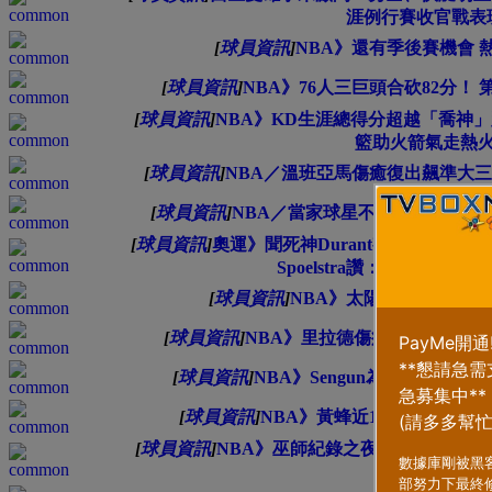
涯例行賽收官戰表
[
球員資訊
]
NBA》還有季後賽機會 
[
球員資訊
]
NBA》76人三巨頭合砍82分！
[
球員資訊
]
NBA》KD生涯總得分超越「喬神」躍升
籃助火箭氣走熱
[
球員資訊
]
NBA／溫班亞馬傷癒復出飆準大三
[
球員資訊
]
NBA／當家球星不忍了！波特怒
[
球員資訊
]
奧運》聞死神Durant有極高意願再
Spoelstra讚：光是這樣
[
球員資訊
]
NBA》太陽兩大主力接連受傷
[
球員資訊
]
NBA》里拉德傷癒復出技驚四座
[
球員資訊
]
NBA》Sengun為辱罵裁判道
[
球員資訊
]
NBA》黃蜂近10年首度6連
[
球員資訊
]
NBA》巫師紀錄之夜仍不敵黃蜂吞9
「幼齒」