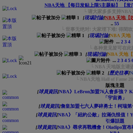
NBA天地 【每日发贴上限5主题贴】 【
└ 请大家多多支持NBA
[
現埸討論
]
NBA 天地
..
55
└ 世事无绝对! 大家埋下堆! 得閑吹
[
現埸討論
]
NBA 天
...
2
3
4
└ 各种意见皆可在此
[
現埸討論
]
NBA 天地
...
2
3
4
5
└ NBA 天地版主请
[
歷史往事
]
└ NBA天地 Hall of Fame 200
版塊主題
[
球員資訊
]
NBA》LeBron加盟76人會多強？ K
「宇宙勇」
[
球員資訊
]
詹皇加盟七六人夢碎勇士！柯瑞第
[
球員資訊
]
NBA》「紐約公敵」拉滿仇恨值！Y
引爆話題
[
球員資訊
]
NBA》尋求再戰機會！Oladipo