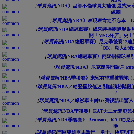
NBA
[
球員資訊
]
NBA》巫師不僅球員大補強 還找來名人堂
練團
[
球員資訊
]
NBA》表現獲肯定不忘本 Gil
[
球員資訊
]
NBA總冠軍賽》緯來轉播團隊親眼
開「MSG分店」史上
[
球員資訊
]
NBA總冠軍賽》尼克季後賽13
「OK」湖人紀錄
[
球員資訊
]
NBA總冠軍賽》兩隊指標球星
[
球員資訊
]
NBA》尼克迷侵門踏戶 Mit
[
球員資訊
]
NBA季後賽》東冠有望重披戰袍！A
[
球員資訊
]
NBA／哈登擺脫低迷 關鍵讀秒階段
2
[
球員資訊
]
NBA／綠衫軍主帥G7賽後語出驚
[
球員資訊
]
NBA季後賽》KAT大三元隊史第
[
球員資訊
]
NBA季後賽》 Brunson、KAT
晚
[
球員資訊
]
西區雙雄季末激鬥！勇士、快艇明正面交鋒