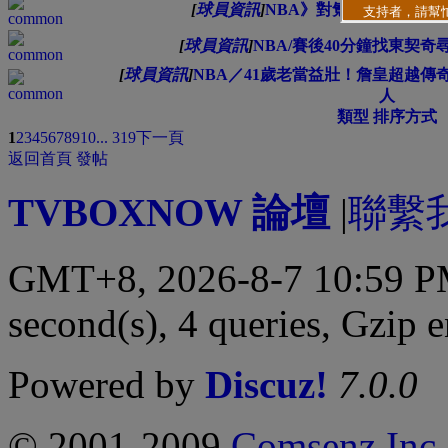
[
球員資訊
]
NBA》對氪星人太過嚴厲
[
球員資訊
]
NBA/賽後40分鐘找東契
[
球員資訊
]
NBA／41歲老當益壯！詹皇超越傳
人
類型
排序方式
1
2
3
4
5
6
7
8
9
10
... 319
下一頁
返回首頁
發帖
TVBOXNOW 論壇
|
聯繫
GMT+8, 2026-8-7 10:59 
second(s), 4 queries, Gzip 
Powered by
Discuz!
7.0.0
© 2001-2009
Comsenz Inc.