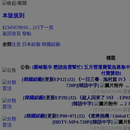
本版規則
1
2
3
4
5
6
7
8
9
10
... 215
下一頁
返回首頁
發帖
全部
注意
日本綜藝
韓國綜藝
標題
公告:
[嚴峻艱辛 懇請急需幫忙] 五月營運費緊急募集中 --
付寶贊助]
[
韓國綜藝
]
[更新EP12] (J2) 《一日三餐 - 漁村篇 IV》 - E
720P][韓語中字]
..
└ (TVBOXNOW原
[
韓國綜藝
]
[更新EP29] (J2) 《超人回來了 S9》 - EP01~2
[韓語中字]
...
2
└ (TVBOXNOW原
[
韓國綜藝
]
[更新EP06+07] (J2) 《煮將挑機 / Global Che
[HDTV-MP4-720P][韓語中字]
└ (TVBOXNOW原