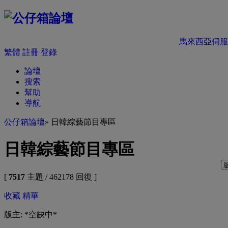
馬來西亞伺服
繁體
註冊
登錄
論壇
搜索
幫助
導航
公仔箱論壇
» 日韓綜藝節目專區
日韓綜藝節目專區
[
7517
主題 / 462178 回復 ]
收藏
精華
版主: *空缺中*