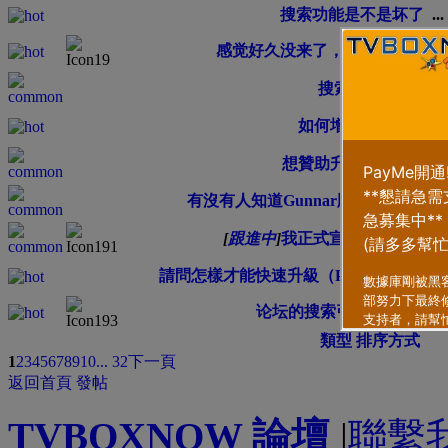
搜索功能是不是坏了
...
感觉好久没来了，才发现我还不
搜索結果看不到
如何增长积分
...
2
3
想贊助升級但不知怎樣
有沒有人知道Gunnar版主的消息？
[
跟進中
]
我正式宣佈 論壇已經
請問怎樣才能快速升級（PS想快D睇動漫
论坛的搜索引擎故障了吗？
類型
排序方式
1
2
3
4
5
6
7
8
9
10
... 32
下一頁
返回首頁
發帖
TVBOXNOW 論壇
|
聯繫