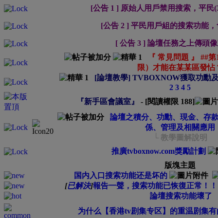
[公告 1 ] 原始人用戶禁用搜索，平民
[公告 2 ] 平民用戶組的搜索功能
[ 公告 3 ] 論壇任務之上傳
『 常見問題 』 ##
限）才能在某某區發怗
[論壇教學] TVBOXNOW獲取功
2
3
4
5
『新手區會議室』
- [閱讀權限
188
]
論壇之積分、功勳、現金、存款、
係、管理及相關應用
└ 教學圖解說明
推廣tvboxnow.com獎勵計劃
版塊主題
国内入口搜索功能还是坏的
[
已解決
]
報告一聲，搜索功能已恢復正常！！
論壇搜索功能壞了
为什么【香港tv剧集专区】的重温剧集