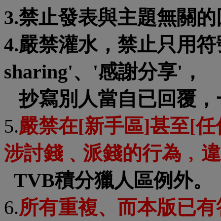
3.禁止發表與主題無關的
4.嚴禁灌水，禁止只用符號回覆
sharing'、'感謝分享'，
抄寫別人當自已回覆，
5.
嚴禁在[新手區]甚至[
涉討錢﹑派錢的行為﹐違
TVB積分獵人區例外。
6.
所有重複、而本版已有