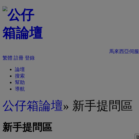
馬來西亞伺服
繁體
註冊
登錄
論壇
搜索
幫助
導航
公仔箱論壇
» 新手提問區
新手提問區