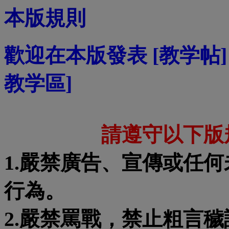
本版規則
歡迎在本版發表 [教学帖
教学區]
請遵守以下版
1.嚴禁廣告、宣傳或任
行為。
2.嚴禁罵戰，禁止粗言