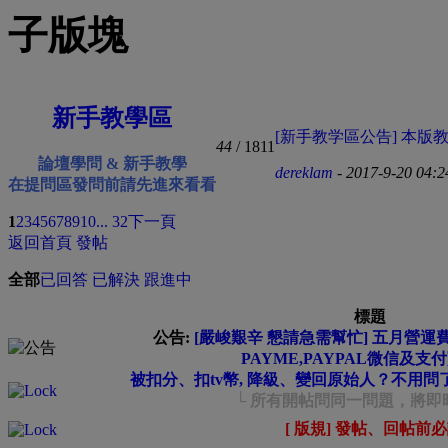
子版塊
新手教學區
[新手教学區公告] 本版教学
44
/ 1811
論壇學問 & 新手教學
dereklam
- 2017-9-20 04:
在提問區發問前請先進來看看
1
2
3
4
5
6
7
8
9
10
... 32
下一頁
返回首頁
發帖
全部
已回答
已解決
跟進中
標題
公告:
[嚴峻艱辛 懇請急需幫忙] 五月營運費緊
PAYME,PAYPAL微信及支
被扣分、扣tv幣, 降級、變回原始人？不用問
└ 所有開帖問同一問題，將即
[ 版規] 發帖、回帖前