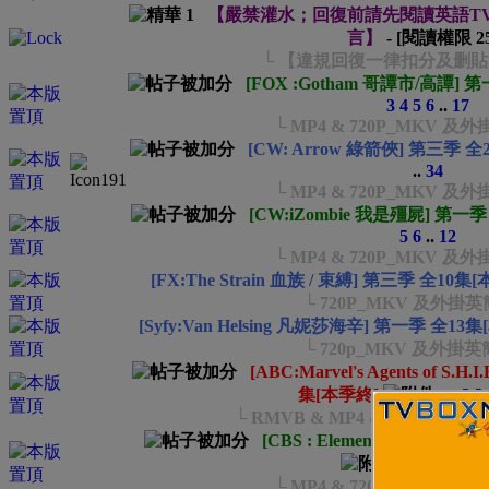
【嚴禁灌水；回復前請先閱讀英語T
言】
- [閱讀權限
2
└ 【違規回復一律扣分及删
[FOX :Gotham 哥譚市/高譚] 
3
4
5
6
..
17
└ MP4 & 720P_MKV 
[CW: Arrow 綠箭俠] 第三季 全
..
34
└ MP4 & 720P_MKV 
[CW:iZombie 我是殭屍] 第一
5
6
..
12
└ MP4 & 720P_MKV 
[FX:The Strain 血族 / 束縛] 第三季 全10集
└ 720P_MKV 及外掛
[Syfy:Van Helsing 凡妮莎海辛] 第一季 全13
└ 720p_MKV 及外掛
[ABC:Marvel's Agents of S
集[本季終]
...
2
3
└ RMVB & MP4 & 720P_M
[CBS : Elementary 福爾
...
2
3
4
5
6
.
└ MP4 & 720p_MKV 