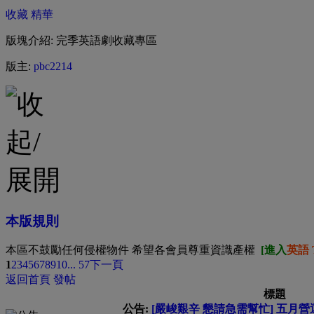
收藏
精華
版塊介紹: 完季英語劇收藏專區
版主:
pbc2214
本版規則
本區不鼓勵任何侵權物件 希望各會員尊重資識產權
[進入
英語 
1
2
3
4
5
6
7
8
9
10
... 57
下一頁
返回首頁
發帖
標題
公告:
[嚴峻艱辛 懇請急需幫忙] 五月營運