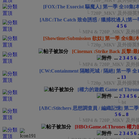
└ 720P_MKV 及外掛
[FOX:The Exorcist 驅魔人] 第一季 全10集
└ 720P_MKV 及外掛
[ABC:The Catch 致命誘惑 / 獵捕枕邊人]第
4
5
6
└ MP4 & 720P_MKV 
[Showtime:Submission 欲奴] 第一季 全6集
└ 720p_MKV 及外掛
[Cinemax :Strike Back 
...
2
3
4
5
6
.
└ MP4 & 720P_MKV 
[CW:Containment 隔離死城 / 隔絕] 第一季 
..
13
└ 720p_MKV 及外掛
[權力的遊戲 Game of Throne
...
2
3
4
5
6
.
└ bt
[ABC:Stitchers 思想調查員 / 編織記憶] 第二
5
6
..
8
└ MP4 & 720P_MKV 
[HBO:Game.of.Thrones
...
2
3
4
5
6
.