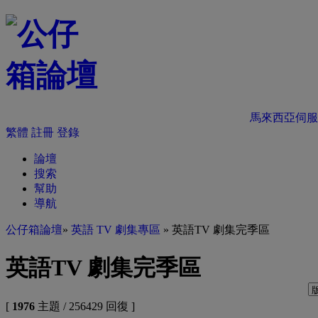
馬來西亞伺服
繁體
註冊
登錄
論壇
搜索
幫助
導航
公仔箱論壇
»
英語 TV 劇集專區
» 英語TV 劇集完季區
英語TV 劇集完季區
[
1976
主題 / 256429 回復 ]