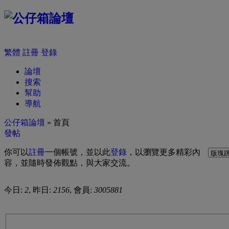
繁體
註冊
登錄
論壇
搜索
幫助
導航
公仔箱論壇
» 首頁
發帖
你可以
註冊
一個帳號，並以此
登錄
，以瀏覽更多精彩內
容，並隨時發佈觀點，與大家交流。
今日:
2
, 昨日:
2156
, 會員:
3005881