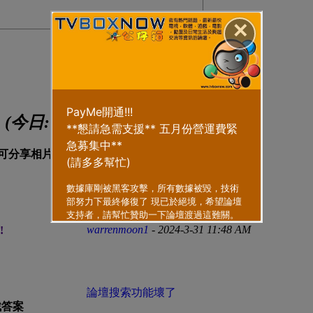
✕
)
(今日:
2
)
里面有没有香港和台湾的狼友 ...
Marcusbiz
-
昨天 08:30 AM
戶在此可分享相片及留言
新手报到
warrenmoon1
- 2024-3-31 11:48 AM
!
論壇搜索功能壞了
找答案