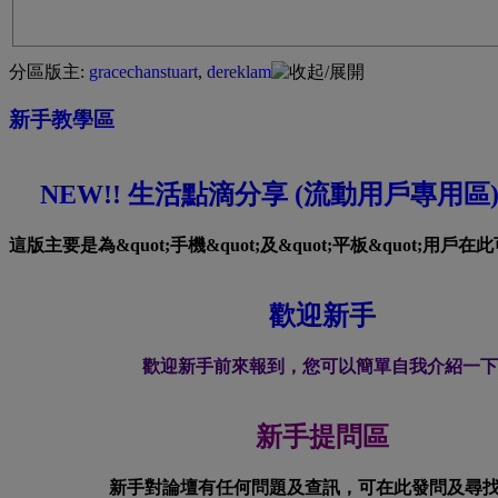
分區版主:
gracechanstuart
,
dereklam
新手教學區
NEW!! 生活點滴分享 (流動用戶專用區
這版主要是為&quot;手機&quot;及&quot;平板&quot;用
歡迎新手
歡迎新手前來報到，您可以簡單自我介紹一下
新手提問區
新手對論壇有任何問題及查訊，可在此發問及尋