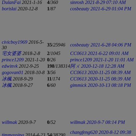
DulanFai
2021-1-16
4
/
360
sinrosh
2021-8-29 07:10 AM
borislai
2020-12-8
1
/
87
cosbeauty
2021-6-29 01:04 PM
civicboy1969
2016-5-
35
/
25946
cosbeauty
2021-6-28 04:06 PM
30
宅女婆婆
2018-2-8
2
/
1045
CC0613
2021-6-22 09:01 AM
prince1209
2021-1-20
0
/
26
prince1209
2021-1-20 11:01 AM
edwinvk
2012-9-25
198
/
138314
阿ㄨ
2020-12-18 12:28 AM
gogovan01
2018-10-8
3
/
56
CC0613
2020-11-25 08:39 AM
冰楓
2018-9-29
11
/
174
CC0613
2020-11-25 08:39 AM
冰楓
2018-9-27
6
/
60
gimmick
2020-10-13 08:18 PM
willmak
2020-9-7
0
/
52
willmak
2020-9-7 08:14 PM
changfeng620
2020-8-12 09:38
timmaxsing
2014-4-23
54
/
38290