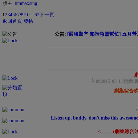
版主:
timmaxsing
1
2
3
4
5
6
7
8
9
10
... 62
下一頁
返回首頁
發帖
公告:
[嚴峻艱辛 懇請急需幫忙] 五月營運
└ 於2015-03-
劇集綜合
Listen up, buddy, don't miss this awesome
<--------(劇集綜合