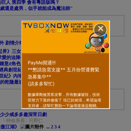
巨人 第四季 會有粵語版嗎？
0歲還是處男，似乎就能成為魔法師"
✕
外 剧情介绍
...
2
3
过界》三女主，你会拣边个？
求愛的迫降香港 Telegram
鍾意d角色還？
...
2
3
4
5
6
..
14
經典創世紀 你地仲記吾記得內容講咩?
創世紀》內地收視插水！ 網友直呼：畀返羅嘉良我！
的乾隆最迷人！聶遠孖吳謹言對戲擦火花
少少咸多多趣深宵日劇
└ 特命系長 - 只野仁
笑傲江湖》
...
2
3
4