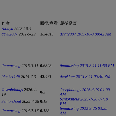
作者
回復/查看
最後發表
zhouyu
2023-10-4
devil2007
2011-5-29
1
/
34015
devil2007
2011-10-3 09:42 AM
timmaxsing
2015-3-11
0
/
6323
timmaxsing
2015-3-11 11:50 PM
blacker14tt
2014-7-3
42
/
471
dereklam
2015-3-11 05:40 PM
Josephdaugs
2026-4-
Josephdaugs
2026-4-19 04:09
0
/
3
19
AM
Seniorshout
2025-7-28 07:19
Seniorshout
2025-7-28
0
/
18
PM
timmaxsing
2022-9-26 03:25
timmaxsing
2014-7-16
0
/
133
AM