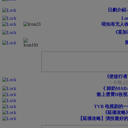
日劇介紹
La
唔知有无人收藏
《荃加
《使徒行者
└ 今晚
《 師奶MAD
衝上雲霄II收視
TVB 电视剧的
《延禧攻略
【延禧攻略】演技最好的