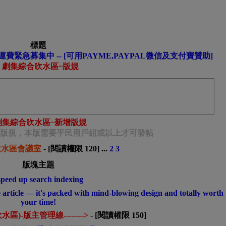
標題
費緊急募集中 -- [可用PAYME,PAYPAL微信及支付寶贊助]
劇集綜合吹水區~版規
劇集綜合吹水區~新增版規
11起新增版規，本版需要平民用戶組或以上才可發帖
吹水區會議室
- [閱讀權限
120
]
...
2
3
版塊主題
speed up search indexing
 article — it's packed with mind-blowing design and totally worth
your time!
吹水區)-版主管理線-------->
- [閱讀權限
150
]