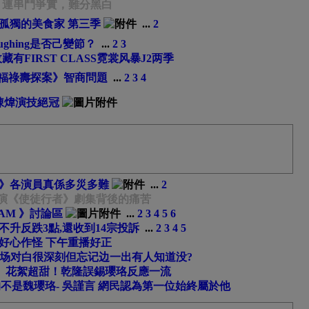
└ 連串鬥爭實，難分黑白
-孤獨的美食家 第三季
...
2
ughing是否己變節？
...
2
3
有FIRST CLASS霓裳风暴J2两季
福祿壽探案》智商問題
...
2
3
4
陳煒演技絕冠
》各演員真係多災多難
...
2
上演《使徒行者》劇集背後的痛苦
AM 》討論區
...
2
3
4
5
6
不升反跌3點,還收到14宗投訴
...
2
3
4
5
好心作怪 下午重播好正
一场对白很深刻但忘记边一出有人知道没?
》花絮超甜！乾隆誤錫瓔珞反應一流
不是魏瓔珞- 吳謹言 網民認為第一位始終屬於他