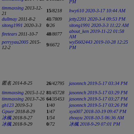
PM
timmaxsing
2013-12-
15
/
8218
hwy610
2020-3-17 10:44 AM
21
dullmay
2011-8-2
41
/
7809
jetty2201
2020-3-4 09:53 PM
sitong1991
2020-3-3
0
/
26
sitong1991
2020-3-3 11:22 AM
about_ken
2019-11-22 01:58
firetears
2011-10-7
48
/
8077
AM
perryyau2005
2015-
wyl5602443
2019-10-28 12:25
9
/
6672
12-2
PM
匿名
2014-8-25
26
/
42795
jasonnch
2019-5-17 03:34 PM
timmaxsing
2015-1-12
81
/
45728
jasonnch
2019-5-17 03:29 PM
timmaxsing
2013-7-26
64
/
35453
jasonnch
2019-5-17 03:27 PM
gh123
2019-5-3
1
/
40
jasonnch
2019-5-17 03:26 PM
Gpuer
2018-8-29
1
/
47
xyx007
2018-10-19 09:47 PM
冰楓
2018-9-27
1
/
54
zhouyu
2018-10-5 06:36 AM
冰楓
2018-9-29
0
/
72
冰楓
2018-9-29 07:01 PM