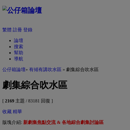
繁體
註冊
登錄
論壇
搜索
幫助
導航
公仔箱論壇
»
有傾有講吹水區
» 劇集綜合吹水區
劇集綜合吹水區
[
2169
主題 / 83181 回復 ]
收藏
精華
版塊介紹:
新劇集焦點交流 & 各地綜合劇集討論區