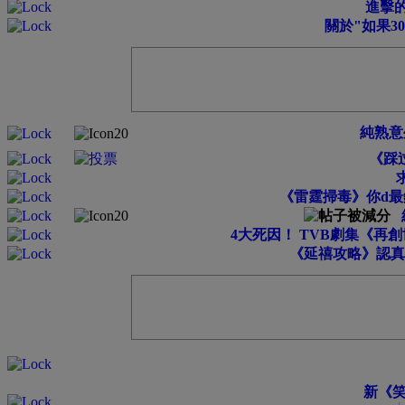
進擊的
關於"如果3
純熟意
《踩
《雷霆掃毒》你d最
4大死因！ TVB劇集《再
《延禧攻略》認真
新《