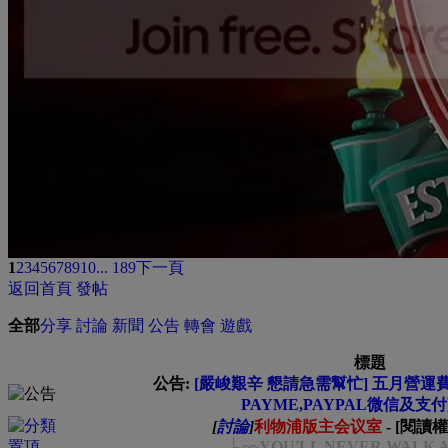
1
2
3
4
5
6
7
8
9
10
... 189
下一頁
返回首頁
發帖
全部
分享
討論
新聞
公告
轉會
遊戲
標題
公告:
[嚴峻艱辛 懇請急需幫忙] 五月營運費緊
PAYME,PAYPAL微信及支
[
討論
]
利物浦版主会议室
- [閱讀
└ ~~YOU'LL NEVER WALK 