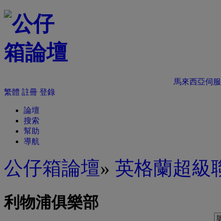
馬來西亞伺服
繁體
註冊
登錄
論壇
搜索
幫助
導航
公仔箱論壇
»
英格蘭超級
利物浦俱樂部