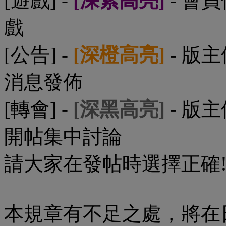
[遊戲] -
[深紫高亮]
- 會
戲
[公告] -
[深橙高亮]
- 版
消息發佈
[轉會] -
[深黑高亮]
- 版
開帖集中討論
請大家在發帖時選擇正確
本規章有不足之處，將在