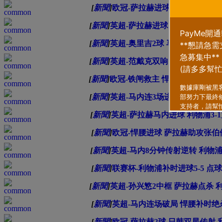
[
新聞
]
欧冠-萨拉赫进球 悍腰弑旧主 利
[
新聞
]
英超-萨拉赫进球 悍腰传射 利物
[
新聞
]
英超-奥里吉2球 马内1球2助攻 
[
新聞
]
英超-范戴克双响 10人利物浦2-1
[
新聞
]
欧冠-铁闸救主 悍腰伤退 利物
[
新聞
]
英超-马内连3场进球 菲尔米诺绝
[
新聞
]
英超-萨拉赫马内进球 利物浦3-
[
新聞
]
欧冠-悍腰进球 萨拉赫助攻张伯伦
[
新聞
]
英超-马内8分钟传射逆转 利物浦9
[
新聞
]
联赛杯-利物浦补时进球5-5 点球
[
新聞
]
英超-孙兴慜2中框 萨拉赫点杀 
[
新聞
]
英超-马内连场破局 悍腰补时绝杀
[
新聞
]
欧冠-萨拉赫2球 日韩双星传射 利