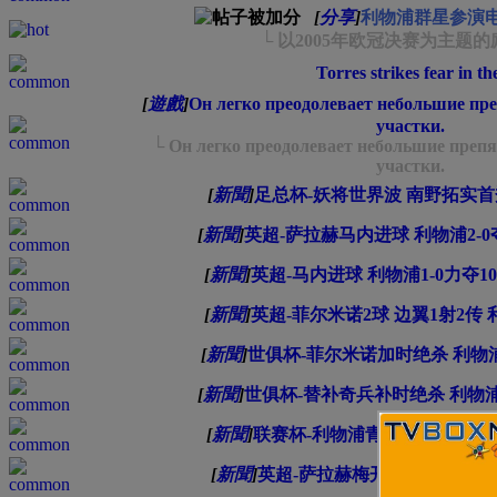
[
分享
]
利物浦群星参演电影 
└ 以2005年欧冠决赛为主题
Torres strikes fear in t
[
遊戲
]
Он легко преодолевает небольшие пр
участки.
└ Он легко преодолевает небольшие преп
участки.
[
新聞
]
足总杯-妖将世界波 南野拓实首
[
新聞
]
英超-萨拉赫马内进球 利物浦2-0
[
新聞
]
英超-马内进球 利物浦1-0力夺1
[
新聞
]
英超-菲尔米诺2球 边翼1射2传 
[
新聞
]
世俱杯-菲尔米诺加时绝杀 利物
[
新聞
]
世俱杯-替补奇兵补时绝杀 利物浦
[
新聞
]
联赛杯-利物浦青年军连失良机 
[
新聞
]
英超-萨拉赫梅开二度 利物浦2