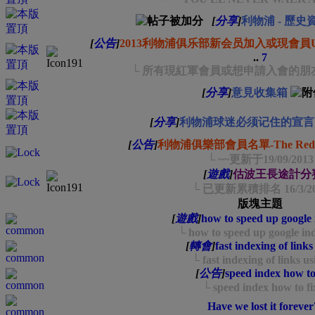
[
分享
]
利物浦 - 歷
[
公告
]
2013利物浦俱乐部新会员加入或現會員UP
..
7
└ 所有現紅軍會員或想申請入會的朋
[
分享
]
意見收集箱
[
分享
]
利物浦球迷必须记住的宣言
[
公告
]
利物浦俱樂部會員名單-The Reds 
└ ~~更新于19/09/2013
[
遊戲
]
估波王長途計分
└ 已更新累積排名 16/3/20
版塊主題
[
遊戲
]
how to speed up google 
└ how to speed up google in
[
轉會
]
fast indexing of links
└ fast indexing of links us
[
公告
]
speed index how to
└ speed index how to fi
Have we lost it forever