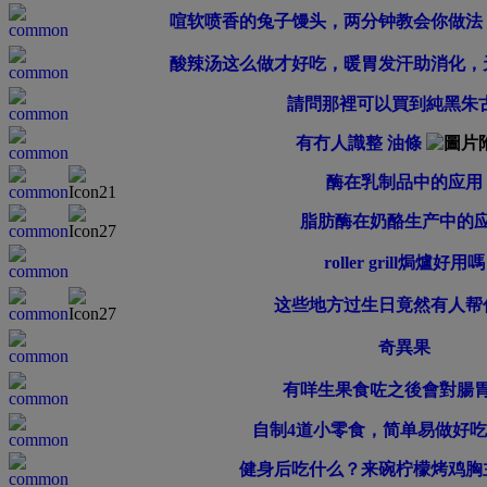
喧软喷香的兔子馒头，两分钟教会你做法
酸辣汤这么做才好吃，暖胃发汗助消化，
請問那裡可以買到純黑朱
有冇人識整 油條
酶在乳制品中的应用
脂肪酶在奶酪生产中的
roller grill焗爐好用嗎
这些地方过生日竟然有人帮
奇異果
有咩生果食咗之後會對腸
自制4道小零食，简单易做好
健身后吃什么？来碗柠檬烤鸡胸