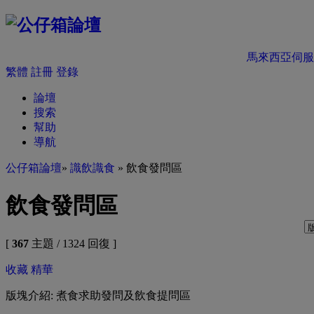
馬來西亞伺服
繁體
註冊
登錄
論壇
搜索
幫助
導航
公仔箱論壇
»
識飲識食
» 飲食發問區
飲食發問區
[
367
主題 / 1324 回復 ]
收藏
精華
版塊介紹: 煮食求助發問及飲食提問區