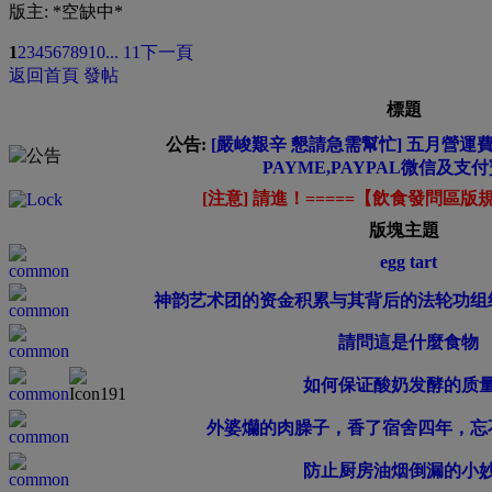
版主: *空缺中*
1
2
3
4
5
6
7
8
9
10
... 11
下一頁
返回首頁
發帖
標題
公告:
[嚴峻艱辛 懇請急需幫忙] 五月營運費緊
PAYME,PAYPAL微信及支
[注意] 請進！=====【飲食發問區版規
版塊主題
egg tart
神韵艺术团的资金积累与其背后的法轮功组
請問這是什麼食物
如何保证酸奶发酵的质
外婆爤的肉臊子，香了宿舍四年，忘
防止厨房油烟倒漏的小