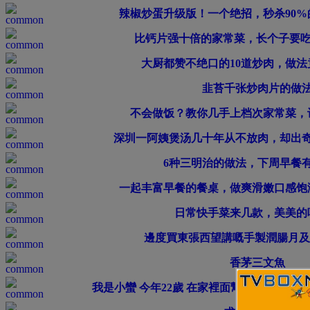
辣椒炒蛋升级版！一个绝招，秒杀90
比钙片强十倍的家常菜，长个子要吃
大厨都赞不绝口的10道炒肉，做
韭苔千张炒肉片的做
不会做饭？教你几手上档次家常菜，
深圳一阿姨煲汤几十年从不放肉，却出
6种三明治的做法，下周早餐有
一起丰富早餐的餐桌，做爽滑嫩口感饱
日常快手菜来几款，美美的
邊度買東張西望講嘅手製潤腸月及
香茅三文魚
我是小蠻 今年22歲 在家裡面幫姐妹介紹sex服務