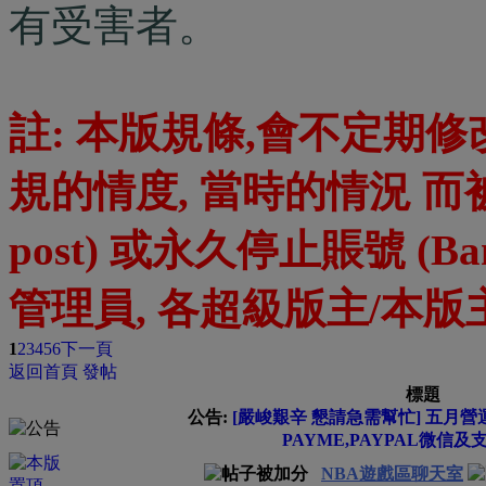
有受害者。
註: 本版規條,會不定期
規的情度, 當時的情況 而被
post) 或永久停止賬號 (Ban
管理員, 各超級版主/本
1
2
3
4
5
6
下一頁
返回首頁
發帖
標題
公告:
[嚴峻艱辛 懇請急需幫忙] 五月營運
PAYME,PAYPAL微信及
NBA遊戲區聊天室