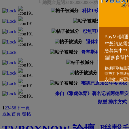
└ 總獎金超過$188,888,888+功勳+NBA經
科比19分南斯17+11
居里三雙 
忍無可忍!大範炮轟“砍
退休前第18次戰明星
哥辛斯48分朗度貢獻三
兩主將雙雙 雷
馬刺簽KD失
韦德已通知公牛签协议
来自《雅虎体育》著名记者阿德里安
類型
排序方式
1
2
3
4
5
6
下一頁
返回首頁
發帖