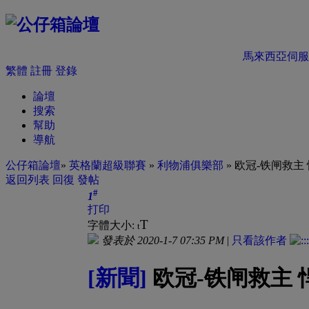
馬來西亞伺服
繁體
註冊
登錄
論壇
搜索
幫助
導航
公仔箱論壇
»
英格蘭超級聯賽
»
利物浦俱樂部
» 欧冠-铁闸救
返回列表
回復
發帖
#
1
打印
T
字體大小:
t
發表於 2020-1-7 07:35 PM
|
只看該作者
[新聞]
欧冠-铁闸救主