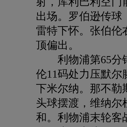
射，库利巴利空门
出场。罗伯逊传球
雷特下怀。张伯伦
顶偏出。
利物浦第65分钟
伦11码处力压默尔
下米尔纳。那不勒
头球摆渡，维纳尔
和。利物浦末轮客