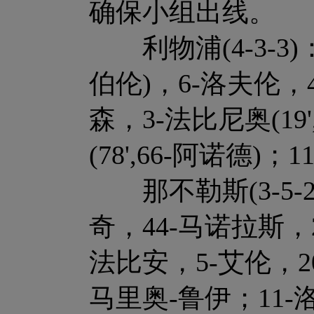
确保小组出线。
利物浦(4-3-3)：1
伯伦)，6-洛夫伦，
森，3-法比尼奥(19
(78',66-阿诺德)
那不勒斯(3-5-2
奇，44-马诺拉斯，
法比安，5-艾伦，20-
马里奥-鲁伊；11-洛