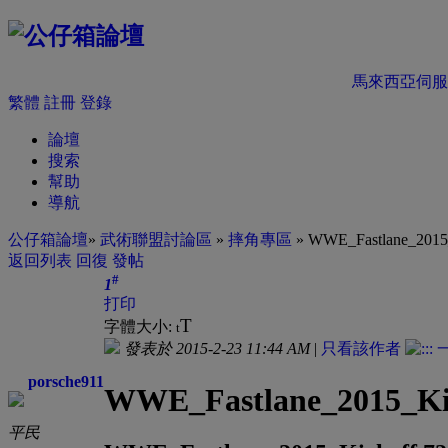
馬來西亞伺服
繁體
註冊
登錄
論壇
搜索
幫助
導航
公仔箱論壇
»
武術聯盟討論區
»
摔角專區
» WWE_Fastlane_2015
返回列表
回復
發帖
#
1
打印
T
字體大小:
t
發表於 2015-2-23 11:44 AM
|
只看該作者
porsche911
WWE_Fastlane_2015_Ki
平民