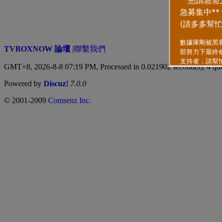
TVBOXNOW 論壇
|
聯繫我們
GMT+8, 2026-8-8 07:19 PM,
Processed in 0.021902 second(s), 4 qu
Powered by
Discuz!
7.0.0
© 2001-2009
Comsenz Inc.