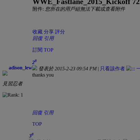
WWE_Fastlane_2015_Kickoff 7
附件:
您所在的用戶組無法下載或查看附件
收藏
分享
評分
回復
引用
訂閱
TOP
#
2
adison_lew
發表於 2015-2-23 09:54 PM
|
只看該作者
thanks you
見習忍者
回復
引用
TOP
#
3