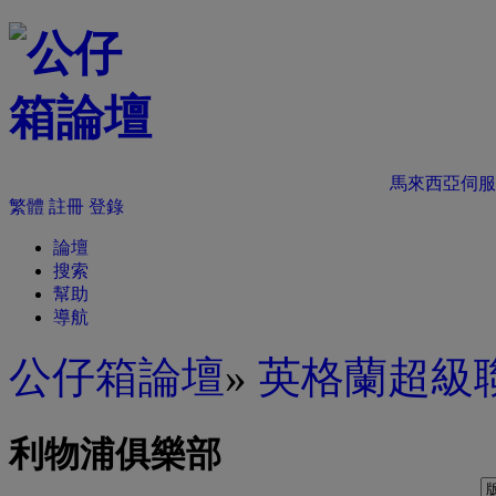
馬來西亞伺服
繁體
註冊
登錄
論壇
搜索
幫助
導航
公仔箱論壇
»
英格蘭超級
利物浦俱樂部