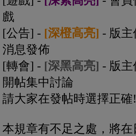
[遊戲] -
[深紫高亮]
- 會
戲
[公告] -
[深橙高亮]
- 版
消息發佈
[轉會] -
[深黑高亮]
- 版
開帖集中討論
請大家在發帖時選擇正確
本規章有不足之處，將在