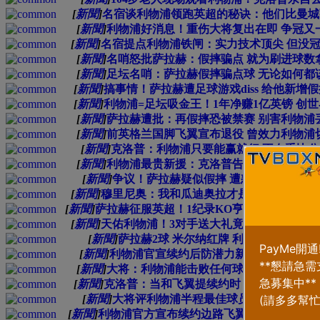
[
新聞
]
名宿谈利物浦领跑英超的秘诀：他们比曼城
[
新聞
]
利物浦好消息！重伤大将复出在即 争冠又
[
新聞
]
名宿提点利物浦铁闸：实力技术顶尖 但没
[
新聞
]
名哨怒批萨拉赫：假摔骗点 就为刷进球数
[
新聞
]
足坛名哨：萨拉赫假摔骗点球 无论如何都
[
新聞
]
搞事情！萨拉赫遭足球游戏diss 给他新增
[
新聞
]
利物浦=足坛吸金王！1年净赚1亿英镑 创
[
新聞
]
萨拉赫遭批：再假摔恐被禁赛 别害利物浦
[
新聞
]
前英格兰国脚飞翼宣布退役 曾效力利物浦
[
新聞
]
克洛普：利物浦只要能赢就行 不在乎比分是
[
新聞
]
利物浦最贵新援：克洛普告诉我 好东西都
[
新聞
]
争议！萨拉赫疑似假摔 遭怒批：正毁自
[
新聞
]
穆里尼奥：我和瓜迪奥拉才是赢家 克洛普
[
新聞
]
萨拉赫征服英超！1纪录KO亨利阿圭罗 真世
[
新聞
]
天佑利物浦！3对手送大礼竟多收5分 看得
[
新聞
]
萨拉赫2球 米尔纳红牌 利物浦4-3逆转胜
[
新聞
]
利物浦官宣续约后防潜力新星 新合同5年至2
[
新聞
]
大将：利物浦能击败任何球队 但状态难免
[
新聞
]
克洛普：当和飞翼提续约时 他1秒没犹豫就
[
新聞
]
大将评利物浦半程最佳球员 当选的并非
[
新聞
]
利物浦官方宣布续约边路飞翼 5年合同留住