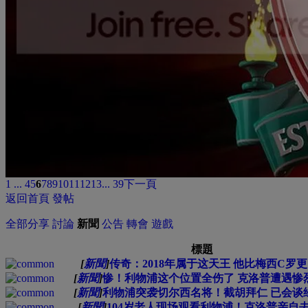
1 ...
4
5
6
7
8
9
10
11
12
13
... 39
下一頁
返回首頁
發帖
全部
分享
討論
新聞
公告
轉會
遊戲
標題
[
新聞
]
传奇：2018年属于这天王 他比梅西C罗
[
新聞
]
惨！利物浦这个位置全伤了 克洛普遭遇惨
[
新聞
]
利物浦突袭切尔西名将！截胡拜仁 已会谈
[
新聞
]
104岁老人现场观看利物浦！克洛普亲自