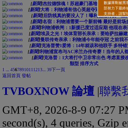
[
新聞
]
杰拉德惊魂！苏超豪门基地发生火灾 无人
[
新聞
]
大将：利物浦有信心英超夺冠 不会关键时
[
新聞
]
后防线真的要没人了！曝利物浦再伤一主
[
新聞
]
名宿：利物浦需要一个新前锋 最好是前场
[
新聞
]
利物浦铁闸：1新援已度过适应期 他现在表
[
新聞
]
埃及之光！埃体育部长亲承：要给萨拉赫建
[
新聞
]
曼联传奇亲承：利物浦今年能夺冠 之前我
[
新聞
]
克洛普赞1爱将：14年就该和他联手 多特
[
新聞
]
利物浦宣布与AC米兰办传奇赛！当年的人
[
新聞
]
克洛普：1大将打中卫非常出色 考虑直接
類型
排序方式
1 ...
4
5
6
7
8
9
10
11
12
13
... 39
下一頁
返回首頁
發帖
TVBOXNOW 論壇
|
聯繫
GMT+8, 2026-8-9 07:27 
second(s), 4 queries, Gzip 